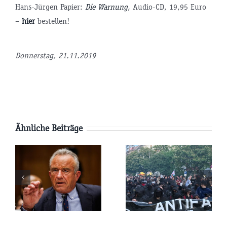
Hans-Jürgen Papier:
Die Warnung
, Audio-CD, 19,95 Euro
–
hier
bestellen!
tsminister
Donnerstag, 21.11.2019
P
Ähnliche Beiträge
AfD-
Pläne:
Parteitag:
e
Werden die
Wird die
USA
Terroristen-
kungen
Russland
Antifa