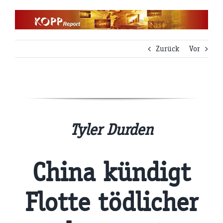
Zum
Inhalt
springen
Zurück
Vor
Tyler Durden
China kündigt
Flotte tödlicher