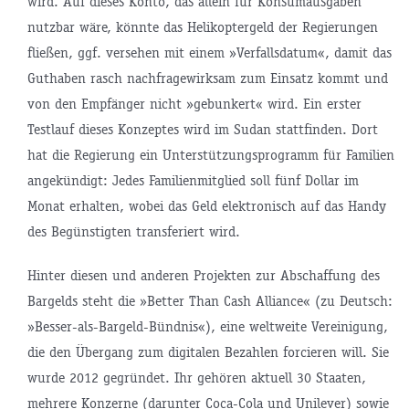
wird. Auf dieses Konto, das allein für Konsumausgaben
nutzbar wäre, könnte das Helikoptergeld der Regierungen
fließen, ggf. versehen mit einem »Verfallsdatum«, damit das
Guthaben rasch nachfragewirksam zum Einsatz kommt und
von den Empfänger nicht »gebunkert« wird. Ein erster
Testlauf dieses Konzeptes wird im Sudan stattfinden. Dort
hat die Regierung ein Unterstützungsprogramm für Familien
angekündigt: Jedes Familienmitglied soll fünf Dollar im
Monat erhalten, wobei das Geld elektronisch auf das Handy
des Begünstigten transferiert wird.
Hinter diesen und anderen Projekten zur Abschaffung des
Bargelds steht die »Better Than Cash Alliance« (zu Deutsch:
»Besser-als-Bargeld-Bündnis«), eine weltweite Vereinigung,
die den Übergang zum digitalen Bezahlen forcieren will. Sie
wurde 2012 gegründet. Ihr gehören aktuell 30 Staaten,
mehrere Konzerne (darunter Coca-Cola und Unilever) sowie