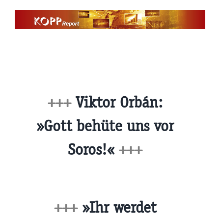
Zum
Inhalt
springen
+++
Viktor Orbán:
»Gott behüte uns vor
Soros!«
+++
+++
»Ihr werdet