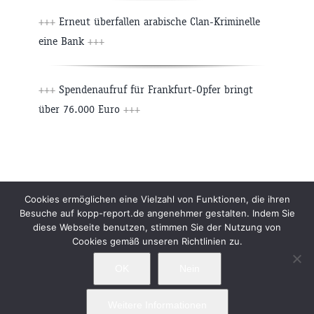
+++
Erneut überfallen arabische Clan-Kriminelle
eine Bank
+++
+++
Spendenaufruf für Frankfurt-Opfer bringt
über 76.000 Euro
+++
Beiträge
Archiv
Impressum
Newsletter
Cookies ermöglichen eine Vielzahl von Funktionen, die ihren
Besuche auf kopp-report.de angenehmer gestalten. Indem Sie
Kopp Verlag
Datenschutzerklärung
diese Webseite benutzen, stimmen Sie der Nutzung von
Cookies gemäß unseren Richtlinien zu.
OK
Nein
Weitere Informationen