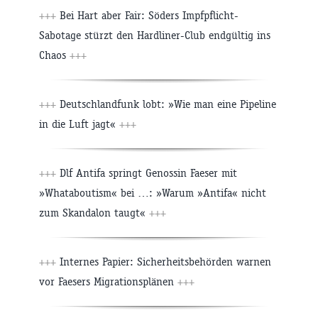
+++
Bei Hart aber Fair: Söders Impfpflicht-
Sabotage stürzt den Hardliner-Club endgültig ins
Chaos
+++
+++
Deutschlandfunk lobt: »Wie man eine Pipeline
in die Luft jagt«
+++
+++
Dlf Antifa springt Genossin Faeser mit
»Whataboutism« bei …: »Warum »Antifa« nicht
zum Skandalon taugt«
+++
+++
Internes Papier: Sicherheitsbehörden warnen
vor Faesers Migrationsplänen
+++