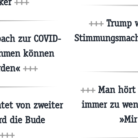
ker
+++
+++
Trump w
Stimmungsmach
ach zur COVID-
ahmen können
erden«
+++
+++
Man hört 
immer zu weni
tet von zweiter
»Mir
rd die Bude
+++