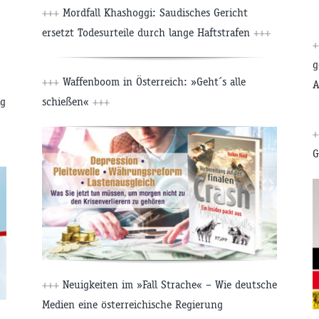
+++
Mordfall Khashoggi: Saudisches Gericht
ersetzt Todesurteile durch lange Haftstrafen
+++
+
g
+++
Waffenboom in Österreich: »Geht´s alle
A
ig
schießen«
+++
+
G
+++
Neuigkeiten im »Fall Strache« – Wie deutsche
Medien eine österreichische Regierung