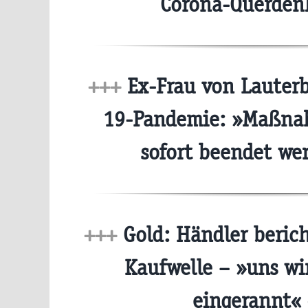
Corona-Querden
+++
Ex-Frau von Lauterb
19-Pandemie: »Maßn
sofort beendet w
+++
Gold: Händler berich
Kaufwelle – »uns wi
eingerannt«