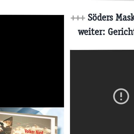
+++
Söders Mask
weiter: Gerich