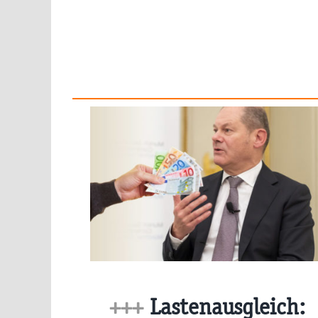
+++
Lastenausgleich: