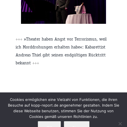
+++
»Theater haben Angst vor Terrorismus, weil
ich Morddrohungen erhalten habe«: Kabarettist
Andreas Thiel gibt seinen endgültigen Rücktritt
bekannt
+++
Beiträge
Archiv
Impressum
Newsletter
Cookies ermöglichen eine Vielzahl von Funktionen, die ihren
Besuche auf kopp-report.de angenehmer gestalten. Indem Sie
Kopp Verlag
Datenschutzerklärung
diese Webseite benutzen, stimmen Sie der Nutzung von
Cookies gemäß unseren Richtlinien zu.