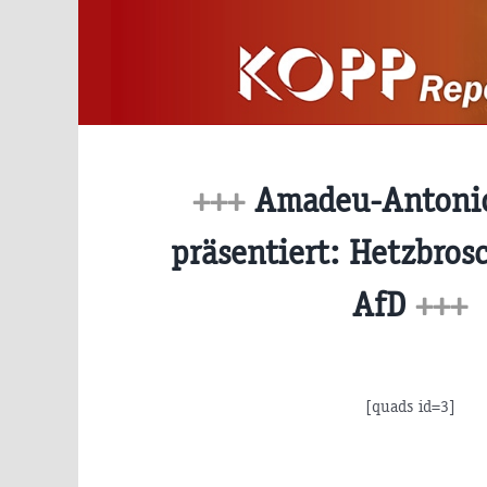
Zum
Inhalt
springen
+++
Amadeu-Antonio
präsentiert: Hetzbros
AfD
+++
[quads id=3]