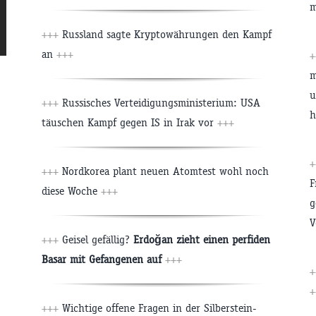
m
+++
Russland sagte Kryptowährungen den Kampf
an
+++
m
u
+++
Russisches Verteidigungsministerium: USA
h
täuschen Kampf gegen IS in Irak vor
+++
+++
Nordkorea plant neuen Atomtest wohl noch
F
diese Woche
+++
g
V
+++
Geisel gefällig?
Erdoğan zieht einen perfiden
!
Basar mit Gefangenen auf
+++
+
+++
Wichtige offene Fragen in der Silberstein-