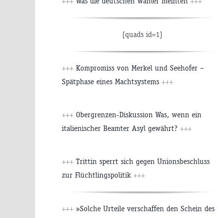
+++
Was die deutschen Wähler meinten
+++
[quads id=1]
+++
Kompromiss von Merkel und Seehofer –
Spätphase eines Machtsystems
+++
+++
Obergrenzen-Diskussion Was, wenn ein
italienischer Beamter Asyl gewährt?
+++
+++
Trittin sperrt sich gegen Unionsbeschluss
zur Flüchtlingspolitik
+++
+++
»Solche Urteile verschaffen den Schein des