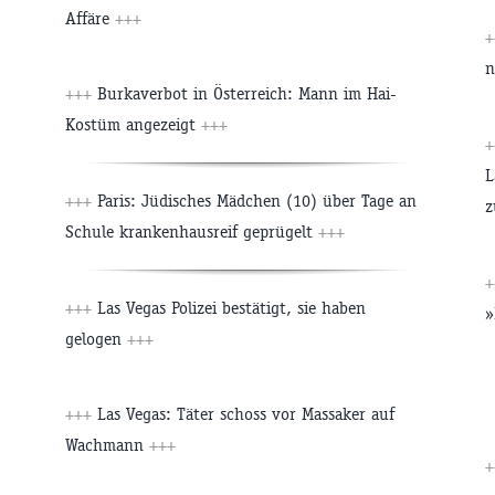
Affäre
+++
n
+++
Burkaverbot in Österreich: Mann im Hai-
Kostüm angezeigt
+++
L
+++
Paris: Jüdisches Mädchen (10) über Tage an
z
Schule krankenhausreif geprügelt
+++
+++
Las Vegas Polizei bestätigt, sie haben
»
gelogen
+++
+++
Las Vegas: Täter schoss vor Massaker auf
Wachmann
+++