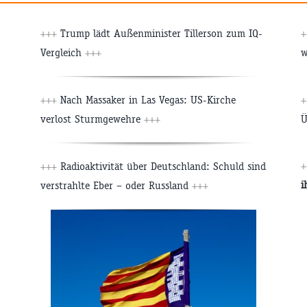
+++
Trump lädt Außenminister Tillerson zum IQ-
Vergleich
+++
w
+++
Nach Massaker in Las Vegas: US-Kirche
verlost Sturmgewehre
+++
Ü
+
+++
Radioaktivität über Deutschland: Schuld sind
i
verstrahlte Eber – oder Russland
+++