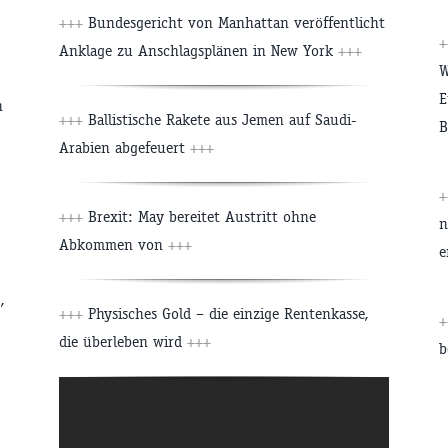
+++
Bundesgericht von Manhattan veröffentlicht
Anklage zu Anschlagsplänen in New York
+++
W
E
n
+++
Ballistische Rakete aus Jemen auf Saudi-
B
Arabien abgefeuert
+++
+++
Brexit: May bereitet Austritt ohne
n
Abkommen von
+++
e
,
+++
Physisches Gold – die einzige Rentenkasse,
die überleben wird
+++
b