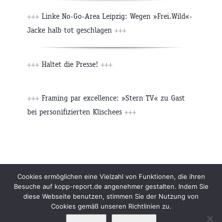
+++
Linke No-Go-Area Leipzig: Wegen »Frei.Wild«-
Jacke halb tot geschlagen
+++
+++
Haltet die Presse!
+++
+++
Framing par excellence: »Stern TV« zu Gast
bei personifizierten Klischees
+++
Beiträge
Archiv
Impressum
Newsletter
Cookies ermöglichen eine Vielzahl von Funktionen, die ihren
Besuche auf kopp-report.de angenehmer gestalten. Indem Sie
Kopp Verlag
Datenschutzerklärung
diese Webseite benutzen, stimmen Sie der Nutzung von
Cookies gemäß unseren Richtlinien zu.