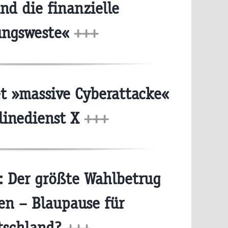
nd die finanzielle
ungsweste«
+++
 »massive Cyberattacke«
linedienst X
+++
 Der größte Wahlbetrug
ten – Blaupause für
tschland?
+++