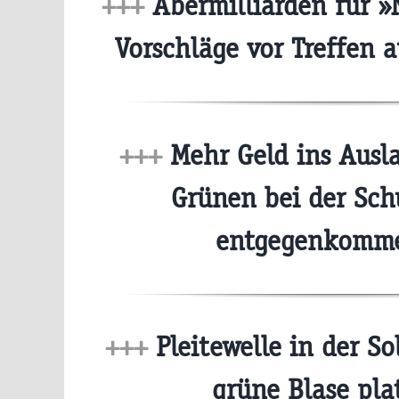
+++
Abermilliarden für »
Vorschläge vor Treffen 
+++
Mehr Geld ins Ausla
Grünen bei der Sch
entgegenkom
+++
Pleitewelle in der So
grüne Blase pla