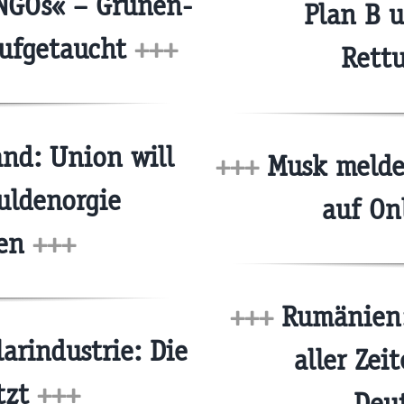
NGOs« – Grünen-
Plan B u
aufgetaucht
+++
Rett
nd: Union will
+++
Musk meldet
uldenorgie
auf On
men
+++
+++
Rumänien:
larindustrie: Die
aller Zei
tzt
+++
Deu