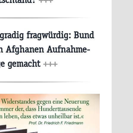
radig fragwürdig: Bund
en Afghanen Aufnahme-
ge gemacht
+++