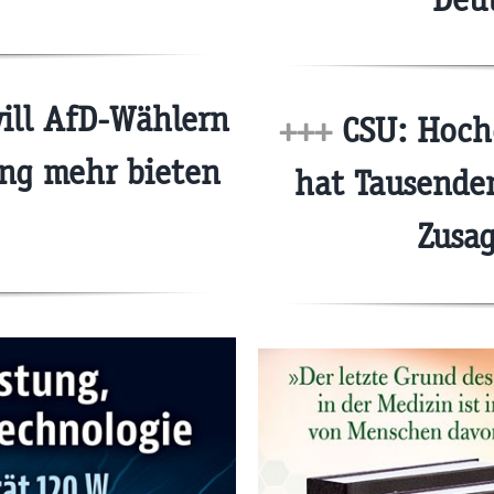
ill AfD-Wählern
+++
CSU: Hochg
ng mehr bieten
hat Tausend
Zusa