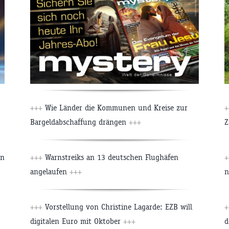
+++
Wie Länder die Kommunen und Kreise zur
+
Bargeldabschaffung drängen
+++
Z
en
+++
Warnstreiks an 13 deutschen Flughäfen
+
angelaufen
+++
n
+++
Vorstellung von Christine Lagarde: EZB will
+
digitalen Euro mit Oktober
+++
d