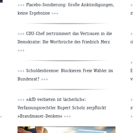
+++
Placebo-Sondierung: Große Ankündigungen,
+
keine Ergebnisse
+++
z
+++
CDU-Chef zertrümmert das Vertrauen in die
+
Demokratie: Die Wortbrüche des Friedrich Merz
r
+++
+
+++
Schuldenbremse: Blockieren Freie Wähler im
E
Bundesrat?
+++
v
+++
»AfD verbieten ist lächerlich«:
+
Verfassungsrechtler Rupert Scholz zerpflückt
z
-
»Brandmauer-Denken«
+++
+