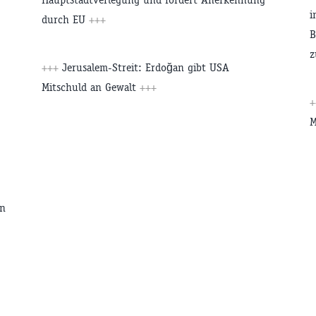
i
durch EU
+++
B
z
+++
Jerusalem-Streit: Erdoğan gibt USA
Mitschuld an Gewalt
+++
M
en