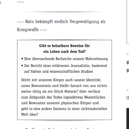
+++
s
+++
Nato bekämpft endlich Vergewaltigung als
Kriegswaffe
+++
g
g
U