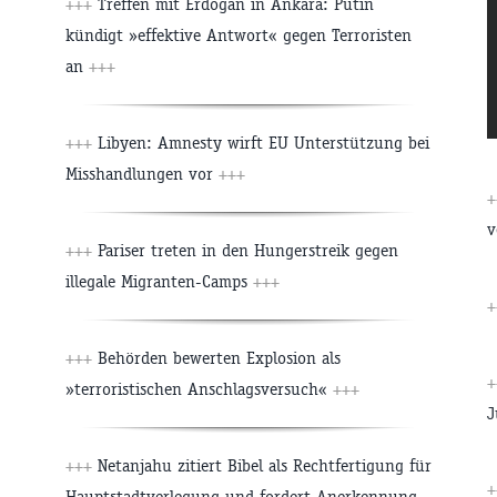
+++
Treffen mit Erdogan in Ankara: Putin
kündigt »effektive Antwort« gegen Terroristen
an
+++
+++
Libyen: Amnesty wirft EU Unterstützung bei
Misshandlungen vor
+++
v
+++
Pariser treten in den Hungerstreik gegen
illegale Migranten-Camps
+++
+++
Behörden bewerten Explosion als
»terroristischen Anschlagsversuch«
+++
J
+++
Netanjahu zitiert Bibel als Rechtfertigung für
Hauptstadtverlegung und fordert Anerkennung