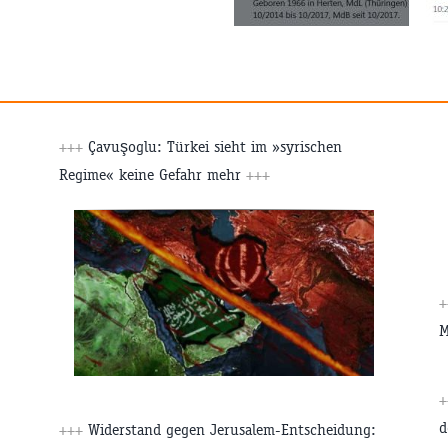
+++
Çavuşoglu: Türkei sieht im »syrischen
Regime« keine Gefahr mehr
+++
M
d
+++
Widerstand gegen Jerusalem-Entscheidung: