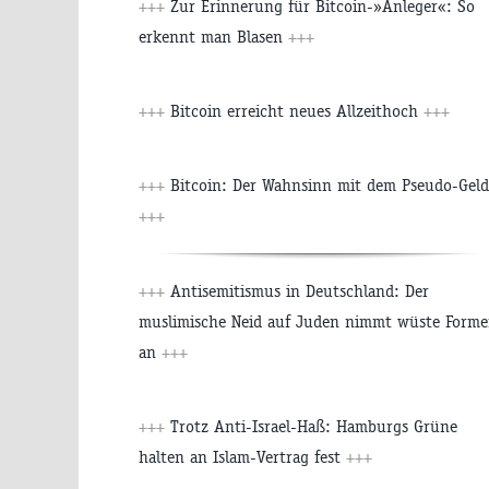
+++
Zur Erinnerung für Bitcoin-»Anleger«: So
erkennt man Blasen
+++
+++
Bitcoin erreicht neues Allzeithoch
+++
+++
Bitcoin: Der Wahnsinn mit dem Pseudo-Geld
+++
+++
Antisemitismus in Deutschland: Der
muslimische Neid auf Juden nimmt wüste Form
an
+++
+++
Trotz Anti-Israel-Haß: Hamburgs Grüne
halten an Islam-Vertrag fest
+++