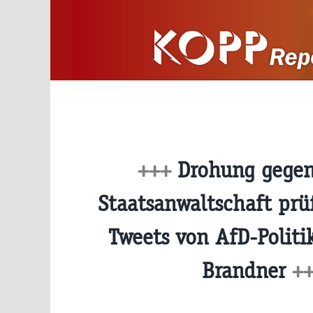
Zum
Inhalt
springen
+++
Drohung gegen
Staatsanwaltschaft prü
Tweets von AfD-Politi
Brandner
+