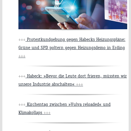
+++
Protestkundgebung gegen Habecks Heizungspläne:
Grüne und SPD poltern gegen Heizungsdemo in Erding
+++
+++
Habeck: »Bevor die Leute dort frieren, müssten wir
unsere Industrie abschalten«
+++
+++
Kirchentag zwischen »Vulva reloaded« und
Klimakollaps
+++