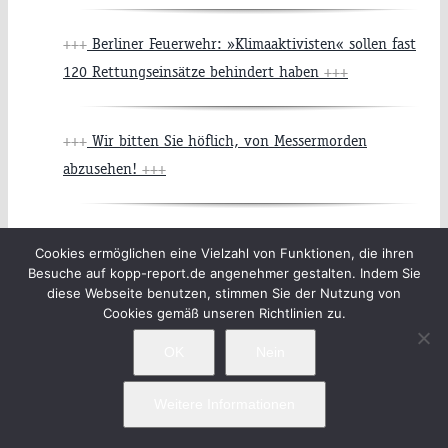
+++
Berliner Feuerwehr: »Klimaaktivisten« sollen fast
120 Rettungseinsätze behindert haben
+++
+++
Wir bitten Sie höflich, von Messermorden
abzusehen!
+++
+++
Gendern in Gebühren-Sendern: 800
Cookies ermöglichen eine Vielzahl von Funktionen, die ihren
Sprachwissenschaftler sagen »Schluss damit!«
+++
Besuche auf kopp-report.de angenehmer gestalten. Indem Sie
diese Webseite benutzen, stimmen Sie der Nutzung von
Cookies gemäß unseren Richtlinien zu.
OK
Nein
Weitere Informationen