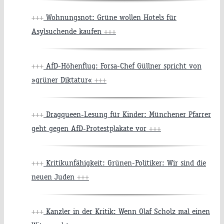
+++
Wohnungsnot: Grüne wollen Hotels für
Asylsuchende kaufen
+++
+++
AfD-Höhenflug: Forsa-Chef Güllner spricht von
»grüner Diktatur«
+++
+++
Dragqueen-Lesung für Kinder: Münchener Pfarrer
geht gegen AfD-Protestplakate vor
+++
+++
Kritikunfähigkeit: Grünen-Politiker: Wir sind die
neuen Juden
+++
+++
Kanzler in der Kritik: Wenn Olaf Scholz mal einen