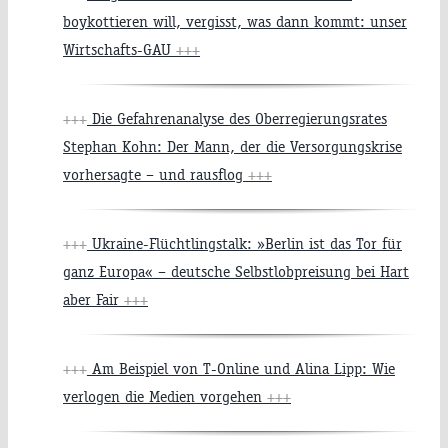
boykottieren will, vergisst, was dann kommt: unser
Wirtschafts-GAU
+++
+++
Die Gefahrenanalyse des Oberregierungsrates
Stephan Kohn: Der Mann, der die Versorgungskrise
vorhersagte – und rausflog
+++
+++
Ukraine-Flüchtlingstalk: »Berlin ist das Tor für
ganz Europa« – deutsche Selbstlobpreisung bei Hart
aber Fair
+++
+++
Am Beispiel von T-Online und Alina Lipp: Wie
verlogen die Medien vorgehen
+++