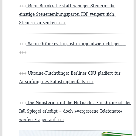
+++
Mehr Bürokratie statt weniger Steuern: Die
einstige Steuersenkungspartei FDP weigert sich,
Steuern zu senken
+++
+++
Wenn Grüne es tun, ist es irgendwie richtiger …
+++
+++
Ukraine-Flüchtlinge: Berliner CDU plädiert für
Ausrufung des Katastrophenfalls
+++
+++
Die Ministerin und die Flutnacht: Für Grüne ist der
Fall Spiegel erledigt – doch »vergessene Telefonate«
werfen Fragen auf
+++