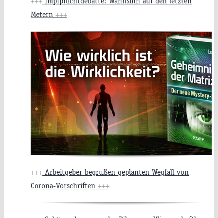
+++
Impfpflichtdebatte: Wahnsinn auf den letzten
Metern
+++
+++
Arbeitgeber begrüßen geplanten Wegfall von
Corona-Vorschriften
+++