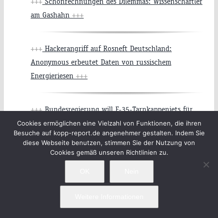
+++
Schönrechnungen des Dilemmas: Wissenschaftler
am Gashahn
+++
+++
Hackerangriff auf Rosneft Deutschland:
Anonymous erbeutet Daten von russischem
Energieriesen
+++
+++
Bundesregierung will F-35-Tarnkappenjets für
Bundeswehr beschaffen
+++
Cookies ermöglichen eine Vielzahl von Funktionen, die ihren
Besuche auf kopp-report.de angenehmer gestalten. Indem Sie
diese Webseite benutzen, stimmen Sie der Nutzung von
Cookies gemäß unseren Richtlinien zu.
+++
Der Ost-West-Konflikt um die Ukraine droht die
deutsch-russischen Wirtschaftsbeziehungen
OK
Nein
grundsätzlich in Frage zu stellen
+++
Weitere Informationen