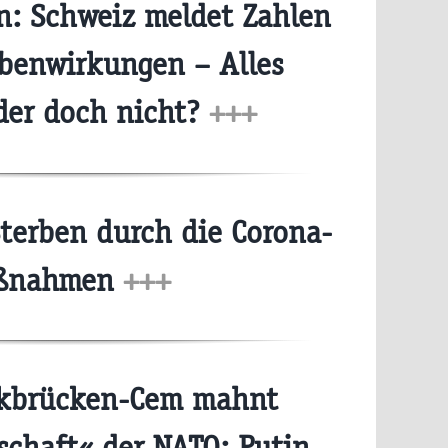
: Schweiz meldet Zahlen
benwirkungen – Alles
der doch nicht?
+++
terben durch die Corona-
ßnahmen
+++
ikbrücken-Cem mahnt
chaft« der NATO: Putin