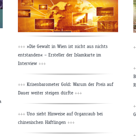
+++
»Die Gewalt in Wien ist nicht aus nichts
+
entstanden« – Ersteller der Islamkarte im
Interview
+++
+
B
+++
Krisenbarometer Gold: Warum der Preis auf
R
Dauer weiter steigen dürfte
+++
a
+
+++
Uno sieht Hinweise auf Organraub bei
G
chinesischen Häftlingen
+++
+