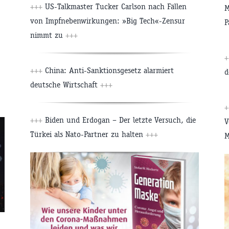
+++
US-Talkmaster Tucker Carlson nach Fällen
M
von Impfnebenwirkungen: »Big Tech«-Zensur
P
nimmt zu
+++
+
+++
China: Anti-Sanktionsgesetz alarmiert
d
deutsche Wirtschaft
+++
+
+++
Biden und Erdogan – Der letzte Versuch, die
V
Türkei als Nato-Partner zu halten
+++