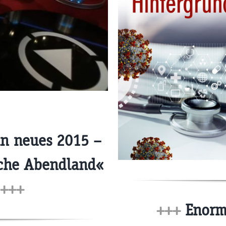
in neues 2015 –
sche Abendland«
+++
+++
Enorme