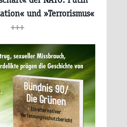
lation« und »Terrorismus«
+++