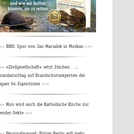
++
BND: Spur von Jan Marsalek in Moskau
+++
++
»Zivilgesellschaft« setzt Zeichen …:
randanschlag auf Brandschutzexperten der
igaer 94-Eigentümer
+++
++
Nun wird auch die Katholische Kirche zur
ender-Sekte
+++
++
Personalmangel: Polizei Berlin will mehr