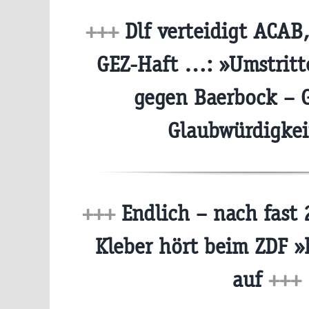
+++
Dlf verteidigt ACAB,
GEZ-Haft …: »Umstrit
gegen Baerbock – 
Glaubwürdigke
+++
Endlich – nach fast 
Kleber hört beim ZDF »
auf
+++