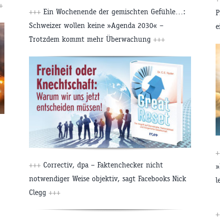
+
+++
Ein Wochenende der gemischten Gefühle…:
P
Schweizer wollen keine »Agenda 2030« –
e
Trotzdem kommt mehr Überwachung
+++
+
+++
Correctiv, dpa – Faktenchecker nicht
»
notwendiger Weise objektiv, sagt Facebooks Nick
l
Clegg
+++
+