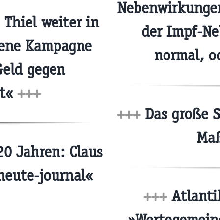
Nebenwirkungen
 Thiel weiter in
der Impf-Ne
tene Kampagne
normal, o
Geld gegen
it«
+++
+++
Das große S
Ma
20 Jahren: Claus
heute-journal«
+++
Atlant
»Wertegemeins