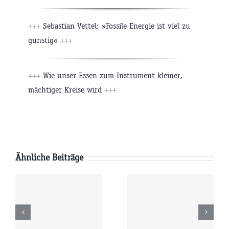
+++
Sebastian Vettel: »Fossile Energie ist viel zu
günstig«
+++
+++
Wie unser Essen zum Instrument kleiner,
mächtiger Kreise wird
+++
Ähnliche Beiträge
Samstag
Freitag
6
08.08.2026
07.08.2026