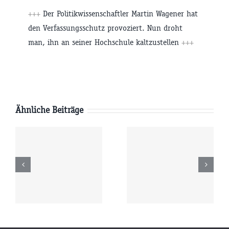
+++
Der Politikwissenschaftler Martin Wagener hat
den Verfassungsschutz provoziert. Nun droht
man, ihn an seiner Hochschule kaltzustellen
+++
Ähnliche Beiträge
Freitag
Donnerstag
6
07.08.2026
06.08.2026
r
09:00 Uhr
09:00 Uhr