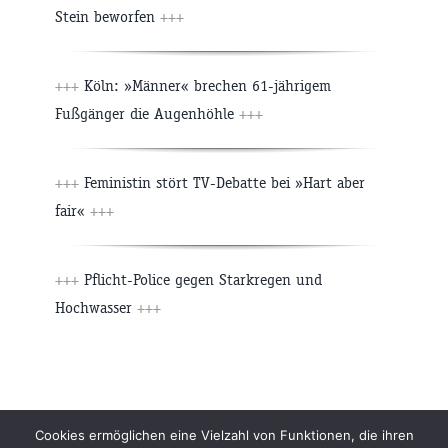
Stein beworfen
+++
+++
Köln: »Männer« brechen 61-jährigem
Fußgänger die Augenhöhle
+++
+++
Feministin stört TV-Debatte bei »Hart aber
fair«
+++
+++
Pflicht-Police gegen Starkregen und
Hochwasser
+++
Cookies ermöglichen eine Vielzahl von Funktionen, die ihren
Beiträge
Archiv
Impressum
Newsletter