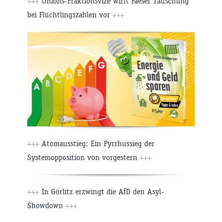
+++
Unions-Fraktionsvize wirft Faeser Täuschung
bei Flüchtlingszahlen vor
+++
+++
Atomausstieg: Ein Pyrrhussieg der
Systemopposition von vorgestern
+++
+++
In Görlitz erzwingt die AfD den Asyl-
Showdown
+++