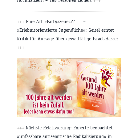
Hochhäusern – 189 Personen isoliert
+++
+++
Eine Art »Partyszene«?? … –
»Erlebnisorientierte Jugendliche«: Geisel erntet
Kritik für Aussage über gewalttätige Israel-Hasser
+++
+++
Nächste Relativierung: Experte beobachtet
»unfassbare antisemitische Radikalisierung« in