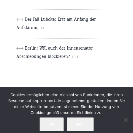
+++
Der Fall Lübcke: Erst am Anfang der
Aufklärung
+++
+++
Berlin: Will auch der Innensenator
Abschiebungen blockieren?
+++
Beiträge
Archiv
Impressum
Newsletter
Cookies ermöglichen eine Vielzahl von Funktionen, die ihren
Besuche auf kopp-report.de angenehmer gestalten. Indem Sie
Kopp Verlag
Datenschutzerklärung
diese Webseite benutzen, stimmen Sie der Nutzung von
Cookies gemäß unseren Richtlinien zu.
OK
Nein