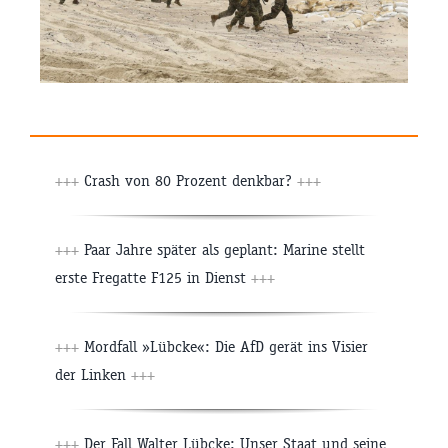
+++
Crash von 80 Prozent denkbar?
+++
+++
Paar Jahre später als geplant: Marine stellt
erste Fregatte F125 in Dienst
+++
+++
Mordfall »Lübcke«: Die AfD gerät ins Visier
der Linken
+++
+++
Der Fall Walter Lübcke: Unser Staat und seine