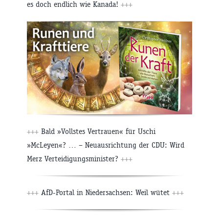
es doch endlich wie Kanada!
+++
+++
Bald »Vollstes Vertrauen« für Uschi
»McLeyen«? … – Neuausrichtung der CDU: Wird
Merz Verteidigungsminister?
+++
+++
AfD-Portal in Niedersachsen: Weil wütet
+++