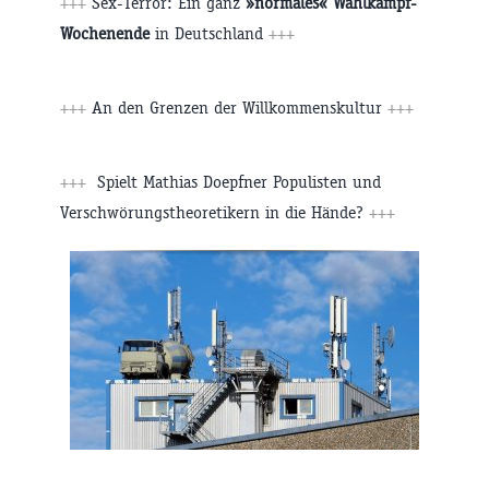
+++
Sex-Terror: Ein ganz
»normales« Wahlkampf-
Wochenende
in Deutschland
+++
+++
An den Grenzen der Willkommenskultur
+++
+++
Spielt Mathias Doepfner Populisten und
Verschwörungstheoretikern in die Hände?
+++