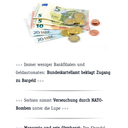
+++
Immer weniger Bankfilialen und
Geldautomaten:
Bundeskartellamt beklagt Zugang
zu Bargeld
+++
+++
Serbien nimmt
Verseuchung durch NATO-
Bomben
unter die Lupe
+++
+++
Monsanto und sein Glyphosat
: Der Skandal,