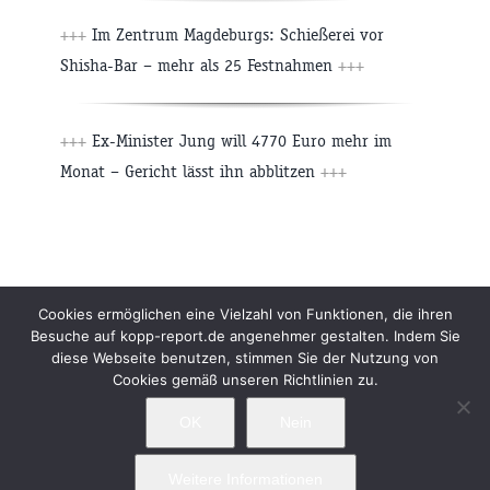
+++
Im Zentrum Magdeburgs: Schießerei vor
Shisha-Bar – mehr als 25 Festnahmen
+++
+++
Ex-Minister Jung will 4770 Euro mehr im
Monat – Gericht lässt ihn abblitzen
+++
Beiträge
Archiv
Impressum
Newsletter
Cookies ermöglichen eine Vielzahl von Funktionen, die ihren
Besuche auf kopp-report.de angenehmer gestalten. Indem Sie
Kopp Verlag
Datenschutzerklärung
diese Webseite benutzen, stimmen Sie der Nutzung von
Cookies gemäß unseren Richtlinien zu.
OK
Nein
Weitere Informationen