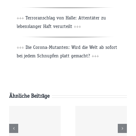
+++
Terroranschlag von Halle: Attentäter zu
lebenslanger Haft verurteilt
+++
+++
Die Corona-Mutanten: Wird die Welt ab sofort
bei jedem Schnupfen platt gemacht?
+++
Ähnliche Beiträge
g
Mittwoch
Dienstag
6
05.08.2026
04.08.2026