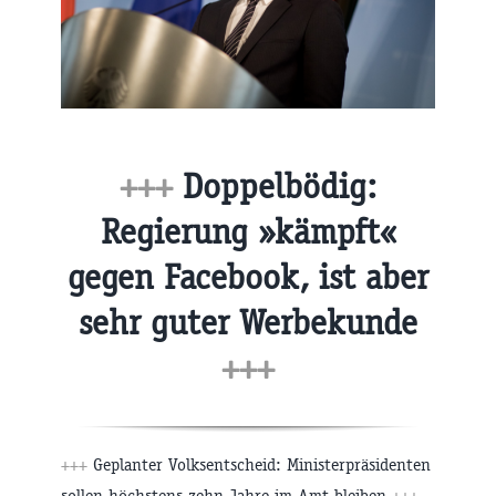
+++
Doppelbödig:
Regierung »kämpft«
gegen Facebook, ist aber
sehr guter Werbekunde
+++
+++
Geplanter Volksentscheid: Ministerpräsidenten
sollen höchstens zehn Jahre im Amt bleiben
+++