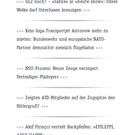
+++
GEZ noch? – »Satire« in »heute-show«: Oliver
Welke darf Osterhasen kreuzigen
+++
+++
Kein Giga-Transportjet Antonow mehr zu
mieten: Bundeswehr und europäische NATO-
Partner demnächst ziemlich flügellahm
+++
+++
NSU-Prozess: Neuer Zeuge verzögert
Verteidiger-Plädoyers
+++
+++
Zeigten AfD-Mitglieder auf der Zugspitze den
Hitlergruß?
+++
+++
Akif Pirinçci verteilt Backpfeifen: »EPILEPPI,