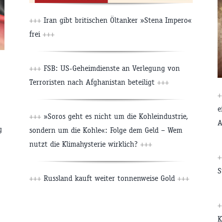
+++
Iran gibt britischen Öltanker »Stena Impero«
frei
+++
+++
FSB: US-Geheimdienste an Verlegung von
Terroristen nach Afghanistan beteiligt
+++
+
e
+++
»Soros geht es nicht um die Kohleindustrie,
A
g
sondern um die Kohle«: Folge dem Geld – Wem
nutzt die Klimahysterie wirklich?
+++
+
S
+++
Russland kauft weiter tonnenweise Gold
+++
+
K