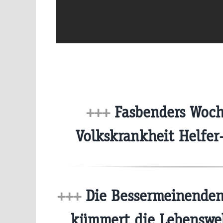
+++
Fasbenders Woch
Volkskrankheit Helfe
+++
Die Bessermeinenden
kümmert die Lebenswel