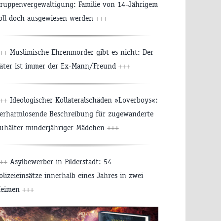
ruppenvergewaltigung: Familie von 14-Jährigem
oll doch ausgewiesen werden
+++
++
Muslimische Ehrenmörder gibt es nicht: Der
äter ist immer der Ex-Mann/Freund
+++
++
Ideologischer Kollateralschäden »Loverboys«:
erharmlosende Beschreibung für zugewanderte
uhälter minderjähriger Mädchen
+++
++
Asylbewerber in Filderstadt: 54
olizeieinsätze innerhalb eines Jahres in zwei
eimen
+++