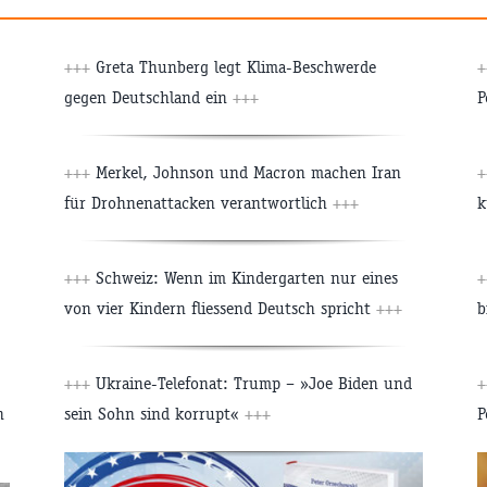
+++
Greta Thunberg legt Klima-Beschwerde
+
gegen Deutschland ein
+++
P
+++
Merkel, Johnson und Macron machen Iran
+
für Drohnenattacken verantwortlich
+++
k
+++
Schweiz: Wenn im Kindergarten nur eines
+
von vier Kindern fliessend Deutsch spricht
+++
b
+++
Ukraine-Telefonat: Trump – »Joe Biden und
+
n
sein Sohn sind korrupt«
+++
P