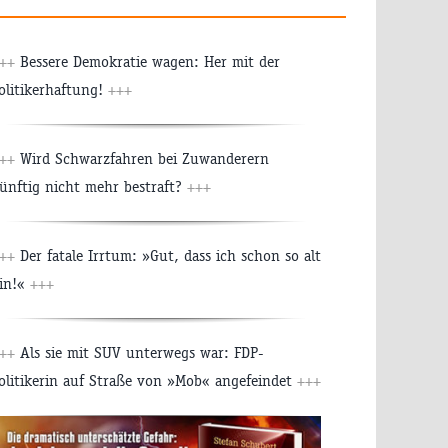
++
Bessere Demokratie wagen: Her mit der
olitikerhaftung!
+++
++
Wird Schwarzfahren bei Zuwanderern
ünftig nicht mehr bestraft?
+++
++
Der fatale Irrtum: »Gut, dass ich schon so alt
in!«
+++
++
Als sie mit SUV unterwegs war: FDP-
olitikerin auf Straße von »Mob« angefeindet
+++