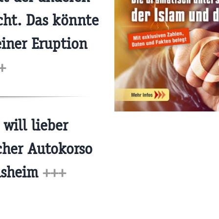
cht. Das könnte
einer Eruption
+
will lieber
cher Autokorso
insheim
+++