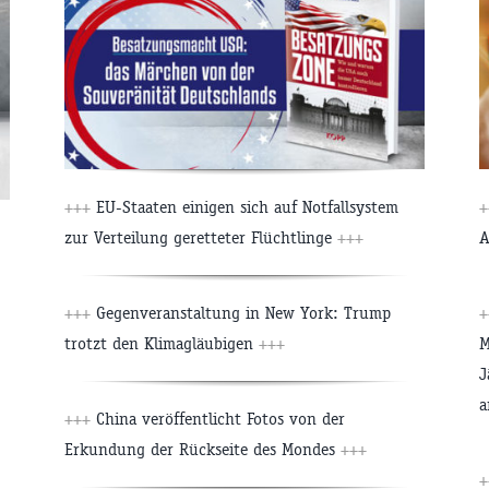
+++
EU-Staaten einigen sich auf Notfallsystem
+
zur Verteilung geretteter Flüchtlinge
+++
A
+++
Gegenveranstaltung in New York: Trump
+
trotzt den Klimagläubigen
+++
M
J
a
+++
China veröffentlicht Fotos von der
Erkundung der Rückseite des Mondes
+++
+