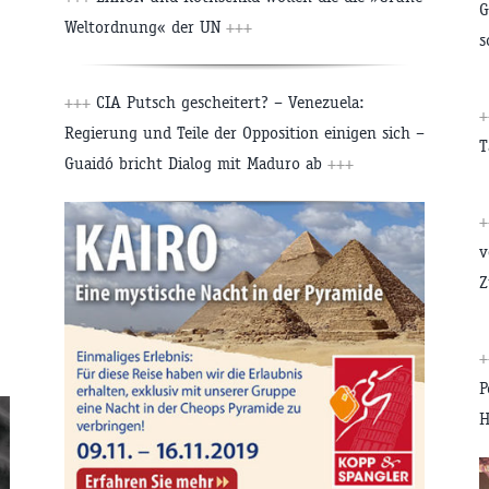
G
Weltordnung« der UN
+++
s
+++
CIA Putsch gescheitert? – Venezuela:
+
Regierung und Teile der Opposition einigen sich –
T
Guaidó bricht Dialog mit Maduro ab
+++
+
v
Z
+
P
H