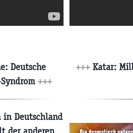
e: Deutsche
+++
Katar: Mil
r-Syndrom
+++
 in Deutschland
t der anderen