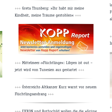
l
+++
Greta Thunberg: »Ihr habt mir meine
F
Kindheit, meine Träume gestohlen«
+++
a
+
I
+++
Mittelmeer-»Flüchtlinge«: Libyen ist out –
jetzt wird von Tunesien aus gestartet
+++
+++
Österreichs Altkanzer Kurz warnt vor neuem
Flüchtlingsandrang
+++
+
+++
EXXON und Rothschild wollen die die »Grüne