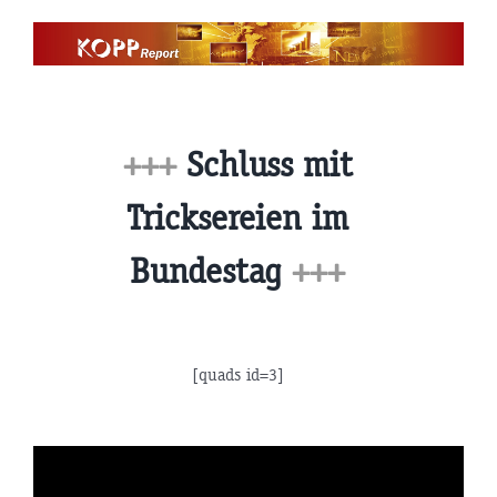
Zum
Inhalt
springen
+++
Schluss mit
Tricksereien im
Bundestag
+++
[quads id=3]