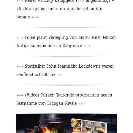
+++
Neuer »Trump-Kampfjet« F-47 angekündigt –
»Nichts kommt auch nur annähernd an ihn
heran«
+++
+++
Polen plant Verlegung von bis zu einer Million
Antipersonenminen an Ostgrenze
+++
+++
Statistiker John Ioannidis: Lockdowns waren
»äußerst schädlich«
+++
+++
(Video) Türkei: Tausende protestieren gegen
Festnahme von Erdogan-Rivale
+++