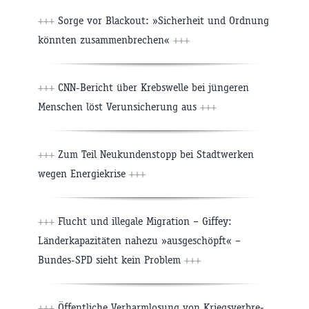
+++
Sorge vor Blackout: »Sicherheit und Ordnung
könnten zusammenbrechen«
+++
+++
CNN-Bericht über Krebswelle bei jüngeren
Menschen löst Verunsicherung aus
+++
+++
Zum Teil Neukundenstopp bei Stadtwerken
wegen Energiekrise
+++
+++
Flucht und illegale Migration – Giffey:
Länderkapazitäten nahezu »ausgeschöpft« –
Bundes-SPD sieht kein Problem
+++
+++
Öff­ent­liche Ver­harm­lo­sung von Kriegs­ver­b­re­