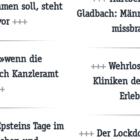
men soll, steht
Gladbach: Männ
vor
+++
missbr
 »wenn die
+++
Wehrlos
ach Kanzleramt
Kliniken de
+
Erle
psteins Tage im
+++
Der Lockdo