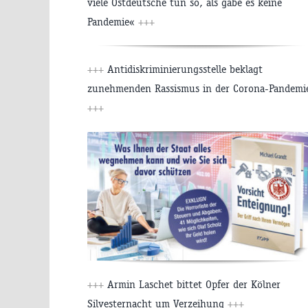
viele Ostdeutsche tun so, als gäbe es keine
Pandemie«
+++
+++
Antidiskriminierungsstelle beklagt
zunehmenden Rassismus in der Corona-Pandemi
+++
+++
Armin Laschet bittet Opfer der Kölner
Silvesternacht um Verzeihung
+++