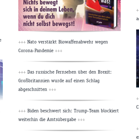
+
a
e
+++
Nato verstärkt Biowaffenabwehr wegen
Corona-Pandemie
+++
+++
Das russische Fernsehen über den Brexit:
Großbritannien wurde auf einen Schlag
abgeschnitten
+++
+
C
+++
Biden beschwert sich: Trump-Team blockiert
weiterhin die Amtsübergabe
+++
+
e