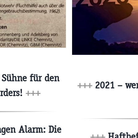
 Sühne für den
+++
2021 – wen
rders!
+++
gen Alarm: Die
+++
Haftbef