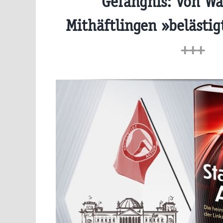
Gefängnis: Von W
Mithäftlingen »belästig
+++