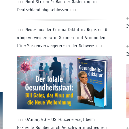
+++
Nord Stream 2: Bau der Gasleitung in
Deutschland abgeschlossen
+++
+
P
+++
Neues aus der Corona-Diktatur: Register für
»Impfverweigerer« in Spanien und Armbinden
für »Maskenverweigerer« in der Schweiz
+++
+
R
+++
QAnon, 5G – US-Polizei erwägt beim
Nashville-Bomber auch Verschwörungstheorien
+