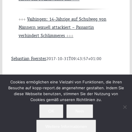
+++
Vaihingen: 14-Jährige auf Schulweg von
Männern sexuell attackiert – Passantin
verhindert Schlimmeres
+++
Sebastian Foerster
2017-10-31T09:43:57+01:00
Beiträge
Archiv
Impressum
Cookies ermöglichen eine Vielzahl von Funktionen, die ihren
Besuche auf kopp-report.de angenehmer gestalten. Indem Sie
Newsletter
Kopp Verlag
Datenschutzerklärung
diese Webseite benutzen, stimmen Sie der Nutzung von
Cookies gemäß unseren Richtlinien zu.
OK
Nein
Weitere Informationen