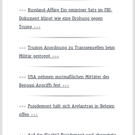
+++
Russland-Affäre Ein ominöser Satz im FBI-
Dokument klingt wie eine Drohung gegen
Trump
+++
+++
Trumps Anordnung zu Transsexuellen beim
Militär gestoppt
+++
+++
USA nehmen mutmaßlichen Mittäter des
Bengasi-Angriffs fest
+++
+++
Puigdemont hält sich Asylantrag in Belgien
offen
+++
+++
Auf der Flucht? Puigdemont und abgesetzte