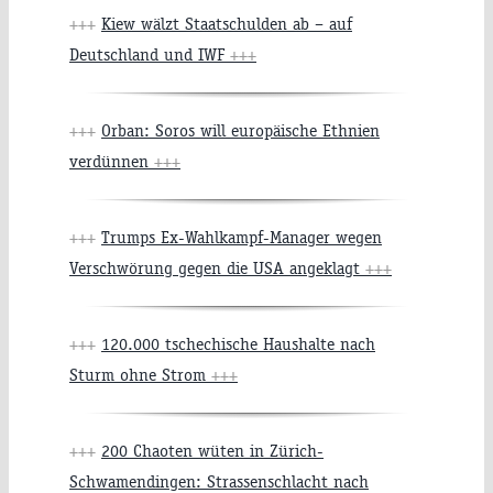
+++
Kiew wälzt Staatschulden ab – auf
Deutschland und IWF
+++
+++
Orban: Soros will europäische Ethnien
verdünnen
+++
+++
Trumps Ex-Wahlkampf-Manager wegen
Verschwörung gegen die USA angeklagt
+++
+++
120.000 tschechische Haushalte nach
Sturm ohne Strom
+++
+++
200 Chaoten wüten in Zürich-
Schwamendingen: Strassenschlacht nach