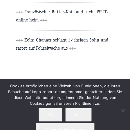
+++
Französischer Butter-Notstand sucht WELT-
online heim
+++
+++
Köln: Ghanaer schlägt 3-jährigen Sohn und
rastet auf Polizeiwache aus
+++
Beiträge
Archiv
Impressum
Newsletter
Cookies ermöglichen eine Vielzahl von Funktionen, die ihren
Besuche auf kopp-report.de angenehmer gestalten. Indem Sie
Kopp Verlag
Datenschutzerklärung
diese Webseite benutzen, stimmen Sie der Nutzung von
Cookies gemäß unseren Richtlinien zu.
OK
Nein
Weitere Informationen