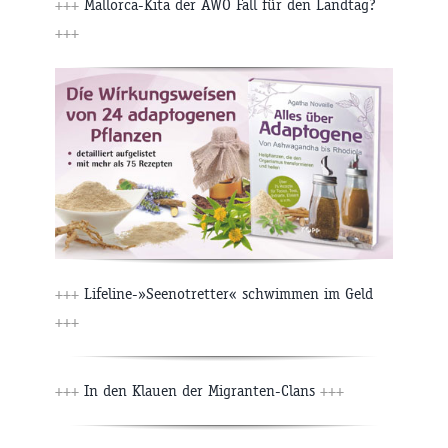
+++
Mallorca-Kita der AWO Fall für den Landtag?
+++
+++
Lifeline-»Seenotretter« schwimmen im Geld
+++
+++
In den Klauen der Migranten-Clans
+++