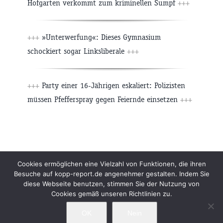
Hofgarten verkommt zum kriminellen Sumpf
+++
+++
»Unterwerfung«: Dieses Gymnasium
schockiert sogar Linksliberale
+++
+++
Party einer 16-Jährigen eskaliert: Polizisten
müssen Pfefferspray gegen Feiernde einsetzen
+++
Beiträge
Archiv
Impressum
Newsletter
Cookies ermöglichen eine Vielzahl von Funktionen, die ihren
Besuche auf kopp-report.de angenehmer gestalten. Indem Sie
Kopp Verlag
Datenschutzerklärung
diese Webseite benutzen, stimmen Sie der Nutzung von
Cookies gemäß unseren Richtlinien zu.
OK
Nein