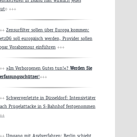
ebrastreifen in Island hält wirklich jedes
ut
o
+++
+++
Zensurfilter sollen über Europa kommen:
etzDG soll europäisch werden, Provider sollen
ogar Vorabzensur einführen
+++
+++
»Im Verborgenen Gutes tun!«?
Werden Sie
erfassungsschützer
!
+++
+++
Schwerverletzte in Düsseldorf: Intensivtäter
ach Prügelattacke in S-Bahnhof festgenommen
++
+++
Umgang mit Asylverfahren: Berlin schiebt