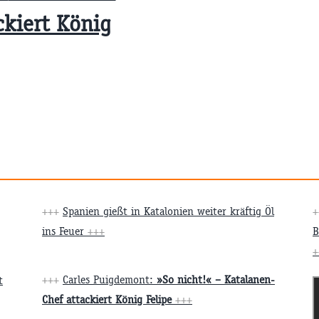
ckiert König
+++
Spanien gießt in Katalonien weiter kräftig Öl
ins Feuer
+++
B
+
+++
Carles Puigdemont:
»So nicht!« – Katalanen-
t
Chef attackiert König Felipe
+++