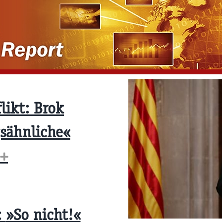
likt: Brok
gsähnliche«
+
:
»So nicht!«