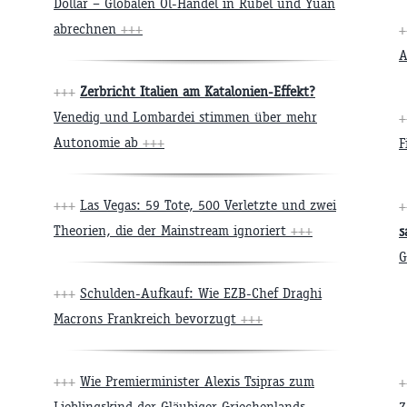
Dollar – Globalen Öl-Handel in Rubel und Yuan
abrechnen
+++
A
+++
Zerbricht Italien am Katalonien-Effekt?
Venedig und Lombardei stimmen über mehr
Autonomie ab
+++
F
+++
Las Vegas: 59 Tote, 500 Verletzte und zwei
Theorien, die der Mainstream ignoriert
+++
s
G
+++
Schulden-Aufkauf: Wie EZB-Chef Draghi
Macrons Frankreich bevorzugt
+++
+++
Wie Premierminister Alexis Tsipras zum
Lieblingskind der Gläubiger Griechenlands