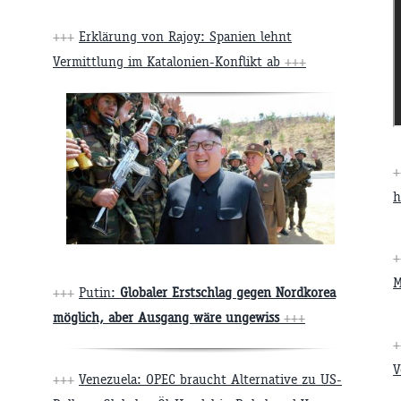
+++
Erklärung von Rajoy: Spanien lehnt
Vermittlung im Katalonien-Konflikt ab
+++
h
M
+++
Putin:
Globaler Erstschlag gegen Nordkorea
möglich, aber Ausgang wäre ungewiss
+++
V
+++
Venezuela: OPEC braucht Alternative zu US-