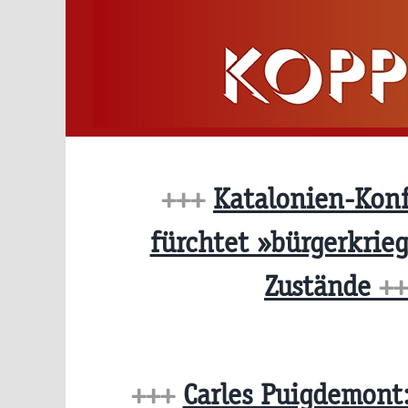
Zum
Inhalt
springen
+++
Katalonien-Konf
fürchtet »bürgerkrie
Zustände
++
+++
Carles Puigdemont