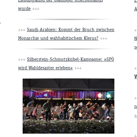
Z
wurde
+++
A
,
+++
Saudi-Arabien: Kommt der Bruch zwischen
Monarchie und wahhabitischem Klerus?
+++
N
s
+++
Silberstein-Schmutzkübel-Kampagne: »SPÖ
wird Wahldesaster erleben«
+++
V
n
+