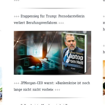
+++
Etappensieg für Trump: Pornodarstellerin
+
verliert Berufungsverfahren
+++
m
d
h
+
h
+++
JPMorgan-CEO warnt: »Bankenkrise ist noch
lange nicht nicht vorbei«
+++