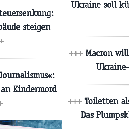
Ukraine soll kü
Steuersenkung:
bäude steigen
+
+++
Macron will
Ukraine
Journalismus«:
 an Kindermord
+++
Toiletten al
+
Das Plumpskl