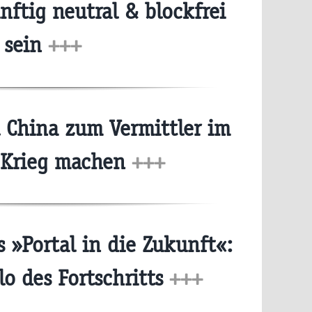
nftig neutral & blockfrei
sein
+++
 China zum Vermittler im
-Krieg machen
+++
s »Portal in die Zukunft«:
o des Fortschritts
+++