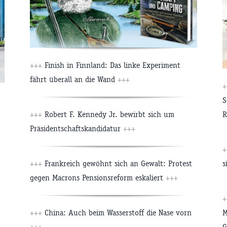
+++
Finish in Finnland: Das linke Experiment
fährt überall an die Wand
+++
+
S
+++
Robert F. Kennedy Jr. bewirbt sich um
R
Präsidentschaftskandidatur
+++
+
+++
Frankreich gewöhnt sich an Gewalt: Protest
s
gegen Macrons Pensionsreform eskaliert
+++
+
+++
China: Auch beim Wasserstoff die Nase vorn
M
+++
G