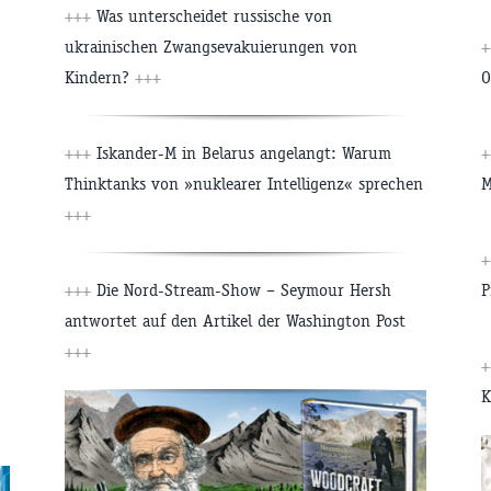
+++
Was unterscheidet russische von
ukrainischen Zwangsevakuierungen von
+
Kindern?
+++
O
+++
Iskander-M in Belarus angelangt: Warum
+
Thinktanks von »nuklearer Intelligenz« sprechen
M
+++
+
+++
Die Nord-Stream-Show – Seymour Hersh
P
antwortet auf den Artikel der Washington Post
+++
+
K