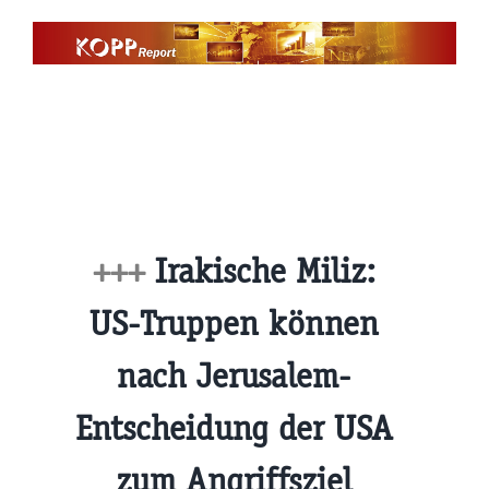
Zum
Inhalt
springen
+++
Irakische Miliz:
US-Truppen können
nach Jerusalem-
Entscheidung der USA
zum Angriffsziel