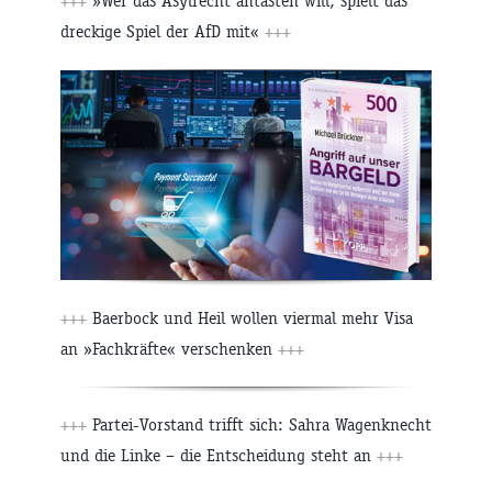
+++
»Wer das Asylrecht antasten will, spielt das
dreckige Spiel der AfD mit«
+++
+++
Baerbock und Heil wollen viermal mehr Visa
an »Fachkräfte« verschenken
+++
+++
Partei-Vorstand trifft sich: Sahra Wagenknecht
und die Linke – die Entscheidung steht an
+++