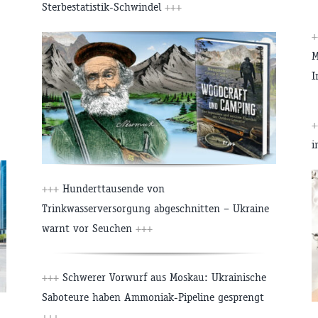
Sterbestatistik-Schwindel
+++
+
M
I
+
i
+++
Hunderttausende von
Trinkwasserversorgung abgeschnitten – Ukraine
warnt vor Seuchen
+++
+++
Schwerer Vorwurf aus Moskau: Ukrainische
Saboteure haben Ammoniak-Pipeline gesprengt
+++