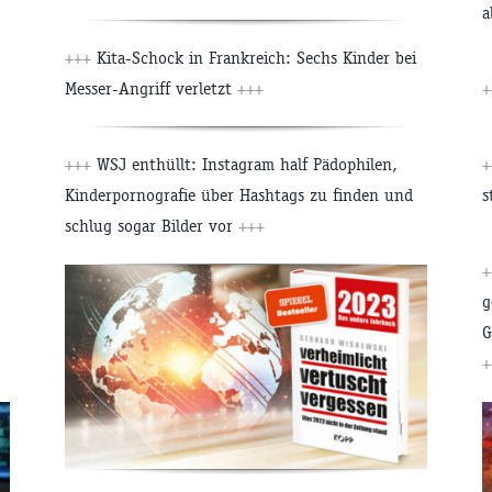
a
+++
Kita-Schock in Frankreich: Sechs Kinder bei
Messer-Angriff verletzt
+++
+
+++
WSJ enthüllt: Instagram half Pädophilen,
+
Kinderpornografie über Hashtags zu finden und
s
schlug sogar Bilder vor
+++
+
g
G
+