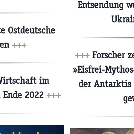
Entsendung we
Ukrai
te Ostdeutsche
len
+++
+++
Forscher z
»Eisfrei-Mythos
irtschaft im
der Antarktis
t Ende 2022
+++
ge