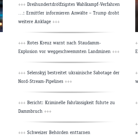
+++
Dreihundertdrölfzigstes Wahlkampf-Verfahren
…: Ermittler informieren Anwälte – Trump droht
weitere Anklage
+++
+++
Rotes Kreuz warnt nach Staudamm-
+
Explosion vor weggeschwemmten Landminen
+++
E
+++
Selenskyj bestreitet ukrainische Sabotage der
+
Nord-Stream-Pipelines
+++
w
+++
Bericht: Kriminelle Fahrlässigkeit führte zu
+
Dammbruch
+++
+
+++
Schweizer Behörden enttarnen
»