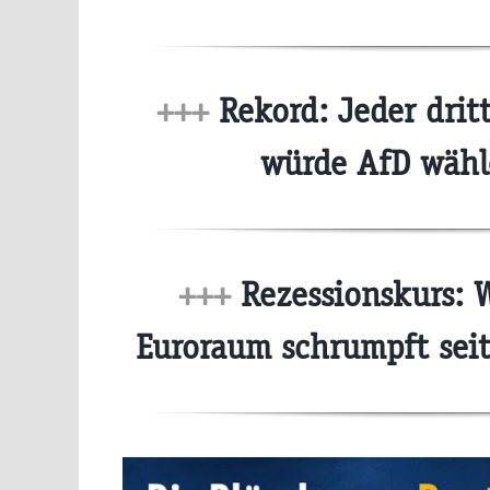
+++
Rekord: Jeder drit
würde AfD wäh
+++
Rezessionskurs: W
Euroraum schrumpft sei