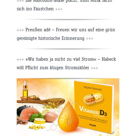
+++
Die Mastodon-Blase platzt: Elon Musk lacht
sich ins Fäustchen
+++
+++
Preußen adé – Freuen wir uns auf eine grün
gereinigte historische Erinnerung
+++
+++
»Wir haben ja nicht zu viel Strom« – Habeck
will Pflicht zum klugen Stromzähler
+++