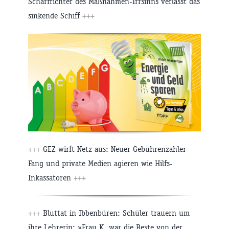
Scharfrichter des Maßnahmen-Irrsinns verlässt das
sinkende Schiff
+++
+++
GEZ wirft Netz aus: Neuer Gebührenzahler-
Fang und private Medien agieren wie Hilfs-
Inkassatoren
+++
+++
Bluttat in Ibbenbüren: Schüler trauern um
ihre Lehrerin: »Frau K. war die Beste von der