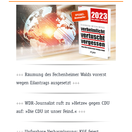
+++
Räumung des Fechenheimer Walds vorerst
wegen Eilantrags ausgesetzt
+++
+++
WDR-Journalist ruft zu »Hetze« gegen CDU
auf: »Die CDU ist unser Feind.«
+++
+++
Unfassbare Verharmlosung: KGE feiert