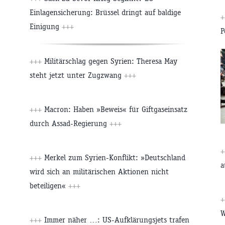
Einlagensicherung: Brüssel dringt auf baldige
Einigung
+++
P
+++
Militärschlag gegen Syrien: Theresa May
steht jetzt unter Zugzwang
+++
+++
Macron: Haben »Beweis« für Giftgaseinsatz
durch Assad-Regierung
+++
+++
Merkel zum Syrien-Konflikt: »Deutschland
a
wird sich an militärischen Aktionen nicht
beteiligen«
+++
W
+++
Immer näher …: US-Aufklärungsjets trafen