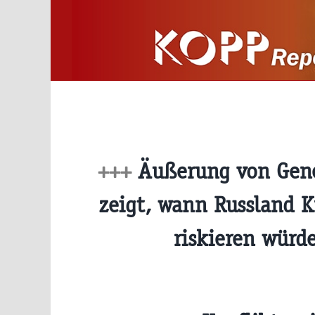
Zum
Inhalt
springen
+++
Äußerung von Gene
zeigt, wann Russland K
riskieren würd