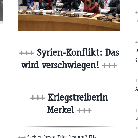
n
+++
Syrien-Konflikt: Das
D
g
wird verschwiegen!
+++
A
+++
Kriegstreiberin
Merkel
+++
s
+
+++
Sack zu bevor Krieg beginnt? EU-