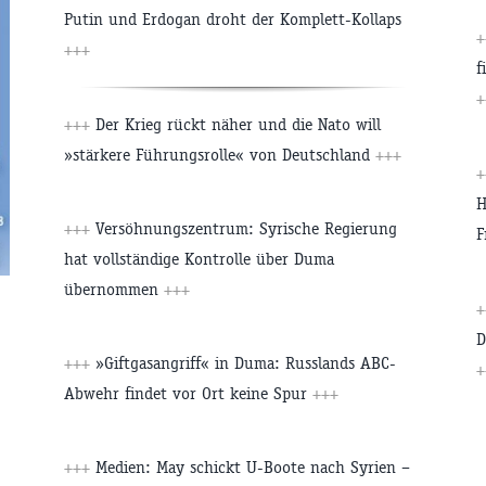
Putin und Erdogan droht der Komplett-Kollaps
+++
f
+
+++
Der Krieg rückt näher und die Nato will
»stärkere Führungsrolle« von Deutschland
+++
H
+++
Versöhnungszentrum: Syrische Regierung
F
hat vollständige Kontrolle über Duma
übernommen
+++
D
+++
»Giftgasangriff« in Duma: Russlands ABC-
+
Abwehr findet vor Ort keine Spur
+++
+++
Medien: May schickt U-Boote nach Syrien –