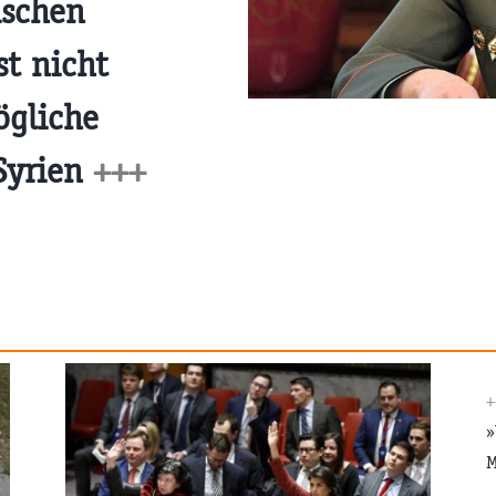
ischen
t nicht
ögliche
 Syrien
+++
»
M