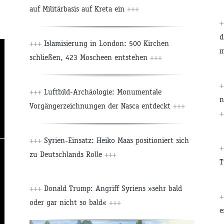
auf Militärbasis auf Kreta ein
+++
d
+++
Islamisierung in London: 500 Kirchen
m
schließen, 423 Moscheen entstehen
+++
+++
Luftbild-Archäologie: Monumentale
n
Vorgängerzeichnungen der Nasca entdeckt
+++
+
+++
Syrien-Einsatz: Heiko Maas positioniert sich
zu Deutschlands Rolle
+++
T
+++
Donald Trump: Angriff Syriens »sehr bald
oder gar nicht so bald«
+++
e