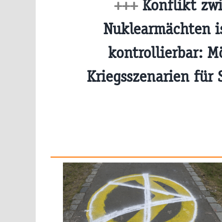
+++
Konflikt zw
Nuklearmächten is
kontrollierbar: M
Kriegsszenarien für