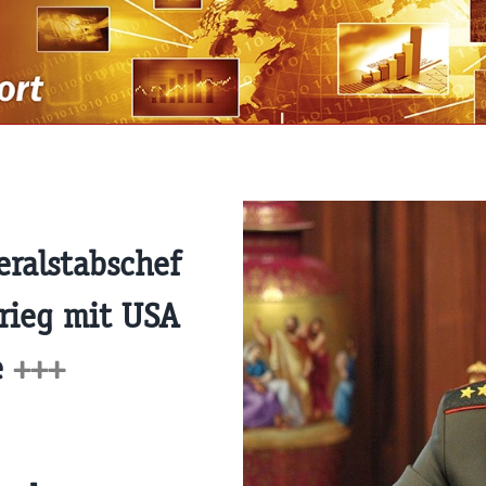
ralstabschef
rieg mit USA
e
+++