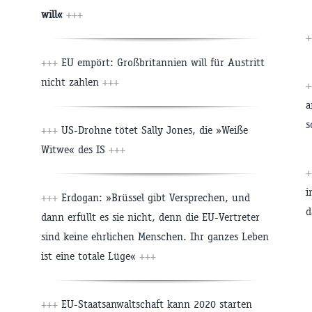
will«
+++
+++
EU empört: Großbritannien will für Austritt
nicht zahlen
+++
a
s
+++
US-Drohne tötet Sally Jones, die »Weiße
Witwe« des IS
+++
i
+++
Erdogan: »Brüssel gibt Versprechen, und
d
dann erfüllt es sie nicht, denn die EU-Vertreter
sind keine ehrlichen Menschen. Ihr ganzes Leben
ist eine totale Lüge«
+++
+++
EU-Staatsanwaltschaft kann 2020 starten