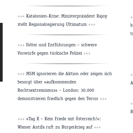
+++
Katalonien-Krise: Ministerpräsident Rajoy
stellt Regionalregierung Ultimatum
+++
b
t
+++
Folter und Entführungen – schwere
Vorwürfe gegen türkische Polizei
+++
+++
MSM ignorieren die Aktion oder zeigen sich
besorgt über »aufkommenden
A
Rechtsextremismus« – London: 30.000
demonstrieren friedlich gegen den Terror
+++
B
+++
»Tag X – Kein Friede mit Österreich!«:
Wiener Antifa ruft zu Bürgerkrieg auf
+++