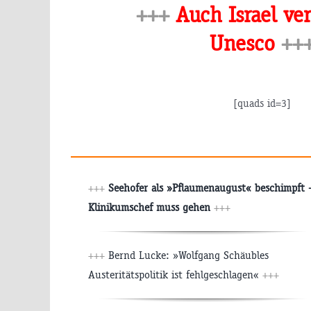
+++
Auch Israel ver
Unesco
++
[quads id=3]
+++
Seehofer als »Pflaumenaugust« beschimpft 
Klinikumschef muss gehen
+++
+++
Bernd Lucke: »Wolfgang Schäubles
Austeritätspolitik ist fehlgeschlagen«
+++