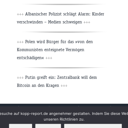
+++
Albanischer Polizist schlägt Alarm: Kinder
verschwinden – Medien schweigen
+++
+++
Polen wird Bürger für das »von den
Kommunisten enteignete Vermögen
entschädigen«
+++
+++
Putin greift ein: Zentralbank will dem
Bitcoin an den Kragen
+++
Archiv
Impressum
Newsletter
Kopp Verlag
Datens
n Besuche auf kopp-report.de angenehmer gestalten. Indem Sie diese W
unseren Richtlinien zu.