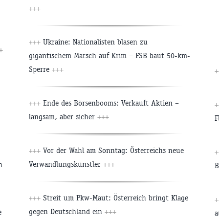
+++
+++
Ukraine: Nationalisten blasen zu
+
gigantischem Marsch auf Krim – FSB baut 50-km-
Sperre
+++
+++
Ende des Börsenbooms: Verkauft Aktien –
langsam, aber sicher
+++
F
+++
Vor der Wahl am Sonntag: Österreichs neue
Verwandlungskünstler
+++
n
B
+++
Streit um Pkw-Maut: Österreich bringt Klage
gegen Deutschland ein
+++
e
a