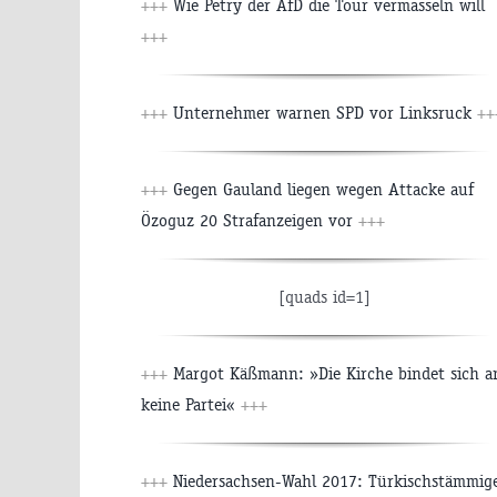
+++
Wie Petry der AfD die Tour vermasseln will
+++
+++
Unternehmer warnen SPD vor Linksruck
++
+++
Gegen Gauland liegen wegen Attacke auf
Özoguz 20 Strafanzeigen vor
+++
[quads id=1]
+++
Margot Käßmann: »Die Kirche bindet sich a
keine Partei«
+++
+++
Niedersachsen-Wahl 2017: Türkischstämmig