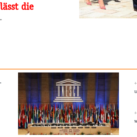
lässt die
+
–
u
w