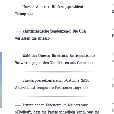
+++
Unesco-Austritt:
Rückzugspräsident
R
Trump
+++
+++
»Antiisraelische Tendenzen«: Die USA
F
verlassen die Unesco
+++
+++
Wahl des Unesco-Direktors: Antisemitismus-
o
Vorwürfe gegen den Kandidaten aus Qatar
+++
+++
Bundespressekonferenz: »Östliche NATO-
2
Aktivität ist temporäre Positionierung«
+++
+++
Trump gegen Fakenews im Mainstream:
E
»Ekelhaft, dass die Presse schreiben kann, was sie