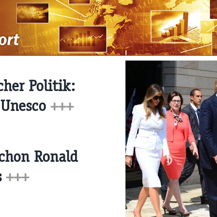
cher Politik:
 Unesco
+++
Schon Ronald
s
+++