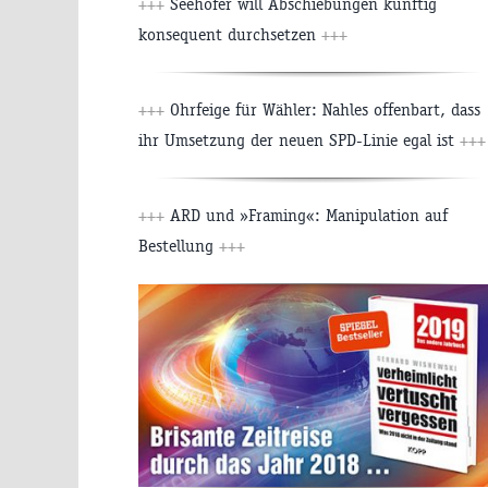
+++
Seehofer will Abschiebungen künftig
konsequent durchsetzen
+++
+++
Ohrfeige für Wähler: Nahles offenbart, dass
ihr Umsetzung der neuen SPD-Linie egal ist
+++
+++
ARD und »Framing«: Manipulation auf
Bestellung
+++