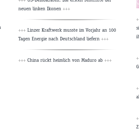
neuen linken Ikonen
+++
m
s
+++
Linzer Kraftwerk musste im Vorjahr an 100
i
Tagen Energie nach Deutschland liefern
+++
+++
China rückt heimlich von Maduro ab
+++
G
a
Z