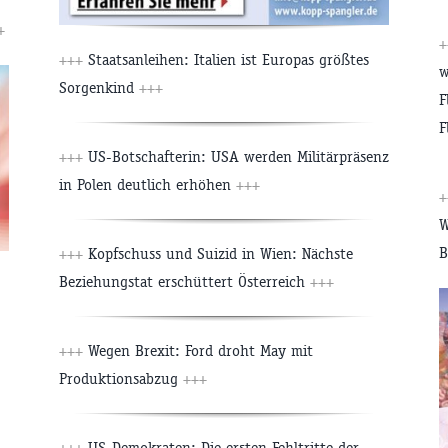
+
+++
Staatsanleihen: Italien ist Europas größtes
w
Sorgenkind
+++
F
F
+++
US-Botschafterin: USA werden Militärpräsenz
in Polen deutlich erhöhen
+++
W
B
+++
Kopfschuss und Suizid in Wien: Nächste
Beziehungstat erschüttert Österreich
+++
+++
Wegen Brexit: Ford droht May mit
Produktionsabzug
+++
+++
US-Demokraten: Die ersten Fehltritte der