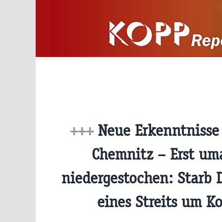
Zum
Inhalt
springen
+++
Neue Erkenntnisse 
Chemnitz – Erst um
niedergestochen: Starb 
eines Streits um K