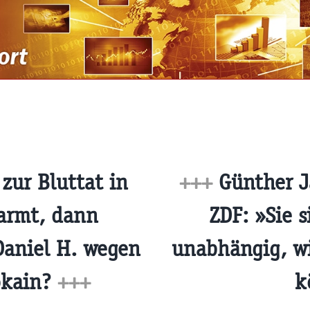
zur Bluttat in
+++
Günther J
armt, dann
ZDF: »Sie s
Daniel H. wegen
unabhängig, wi
okain?
+++
k