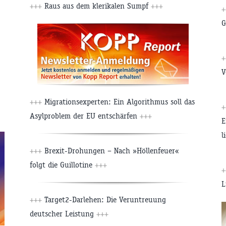
+++
Raus aus dem klerikalen Sumpf
+++
G
V
+++
Migrationsexperten: Ein Algorithmus soll das
Asylproblem der EU entschärfen
+++
E
l
+++
Brexit-Drohungen – Nach »Höllenfeuer«
folgt die Guillotine
+++
L
+++
Target2-Darlehen: Die Veruntreuung
deutscher Leistung
+++