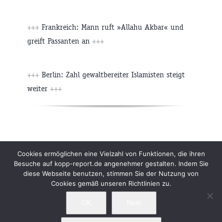
+++
Frankreich: Mann ruft »Allahu Akbar« und
greift Passanten an
+++
+++
Berlin: Zahl gewaltbereiter Islamisten steigt
weiter
+++
Beiträge
Archiv
Impressum
Newsletter
Cookies ermöglichen eine Vielzahl von Funktionen, die ihren
Besuche auf kopp-report.de angenehmer gestalten. Indem Sie
Kopp Verlag
Datenschutzerklärung
diese Webseite benutzen, stimmen Sie der Nutzung von
Cookies gemäß unseren Richtlinien zu.
OK
Nein