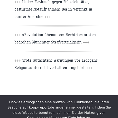
+++
Linker Flashmob gegen Polizeieinsätze,
gestürmte Notaufnahmen: Berlin versinkt in
bunter Anarchie
+++
+++
»Revolution Chemnitz«: Rechtsterroristen
bedrohen Münchner Strafverteidigerin
+++
+++
Trotz Gutachten: Warnungen vor Erdogans
Religionsunterricht verhallten ungehört
+++
Beiträge
Archiv
Impressum
Newsletter
Cookies ermöglichen eine Vielzahl von Funktionen, die ihren
Besuche auf kopp-report.de angenehmer gestalten. Indem Sie
Kopp Verlag
Datenschutzerklärung
diese Webseite benutzen, stimmen Sie der Nutzung von
Cookies gemäß unseren Richtlinien zu.