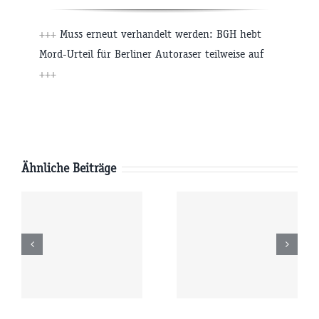
+++
Muss erneut verhandelt werden: BGH hebt
Mord-Urteil für Berliner Autoraser teilweise auf
+++
Ähnliche Beiträge
Freitag
Donnerstag
6
07.08.2026
06.08.2026
r
09:00 Uhr
09:00 Uhr