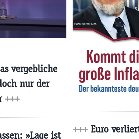
as vergebliche
doch nur der
r
+++
+++
Euro verlier
ssen: »Lage ist