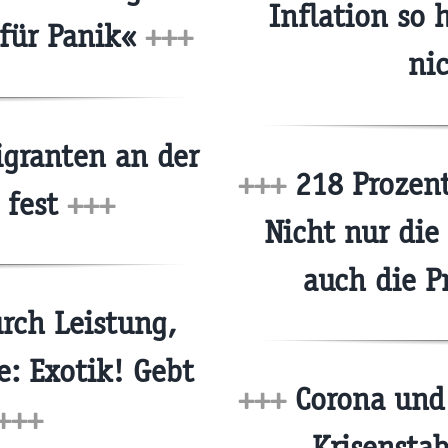
Inflation so 
 für Panik«
+++
ni
granten an der
+++
218 Prozent
 fest
+++
Nicht nur die
auch die P
rch Leistung,
: Exotik! Gebt
+++
Corona und 
+++
Krisensta