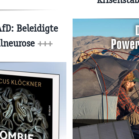
fD: Beleidigte
ilneurose
+++