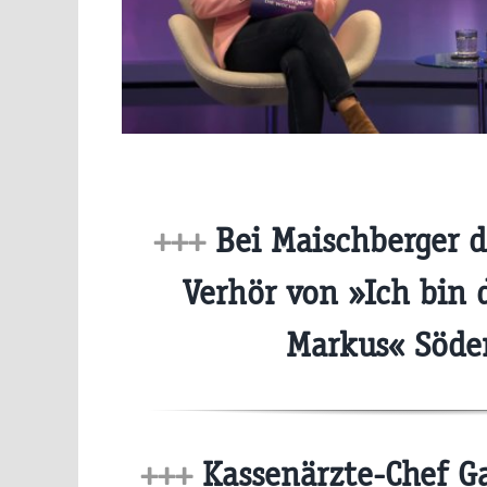
+++
Bei Maischberger d
Verhör von »Ich bin 
Markus« Söde
+++
Kassenärzte-Chef Ga