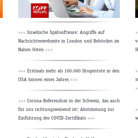
+++
Israelische Spähsoftware: Angriffe auf
+
Nachrichtenwebseite in London und Behörden im
v
Nahen Osten
+++
H
+++
Erstmals mehr als 100.000 Drogentote in den
+
USA binnen eines Jahres
+++
s
+
+++
Corona-Referendum in der Schweiz, das auch
für uns richtungsweisend ist: Abstimmung zur
+
Einführung des COVID-Zertifikats
+++
w