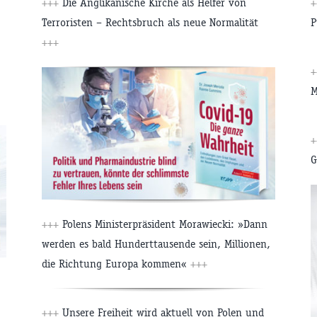
+++
Die Anglikanische Kirche als Helfer von
+
Terroristen – Rechtsbruch als neue Normalität
P
+++
+
M
+
G
+++
Polens Ministerpräsident Morawiecki: »Dann
werden es bald Hunderttausende sein, Millionen,
die Richtung Europa kommen«
+++
+++
Unsere Freiheit wird aktuell von Polen und