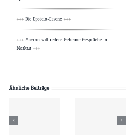
+++
Die Epstein-Essenz
+++
+++
Macron will reden: Geheime Gespräche in
Moskau
+++
Ähnliche Beiträge
Donnerstag
Mittwoch
6
06.08.2026
05.08.2026