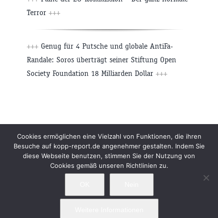
Terror
+++
+++
Genug für 4 Putsche und globale AntiFa-
Randale: Soros überträgt seiner Stiftung Open
Society Foundation 18 Milliarden Dollar
+++
Beiträge
Archiv
Impressum
Newsletter
Cookies ermöglichen eine Vielzahl von Funktionen, die ihren
Besuche auf kopp-report.de angenehmer gestalten. Indem Sie
Kopp Verlag
Datenschutzerklärung
diese Webseite benutzen, stimmen Sie der Nutzung von
Cookies gemäß unseren Richtlinien zu.
OK
Nein
Weitere Informationen