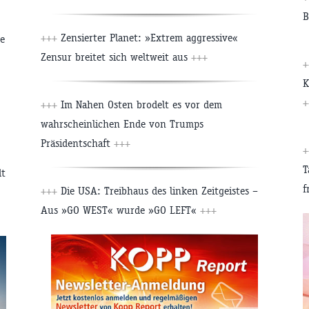
B
+++
Zensierter Planet: »Extrem aggressive«
te
Zensur breitet sich weltweit aus
+++
+
K
+
+++
Im Nahen Osten brodelt es vor dem
wahrscheinlichen Ende von Trumps
Präsidentschaft
+++
+
T
dt
f
+++
Die USA: Treibhaus des linken Zeitgeistes –
Aus »GO WEST« wurde »GO LEFT«
+++