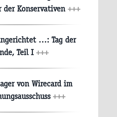
 der Konservativen
+++
angerichtet …: Tag der
nde, Teil I
+++
ger von Wirecard im
hungsausschuss
+++