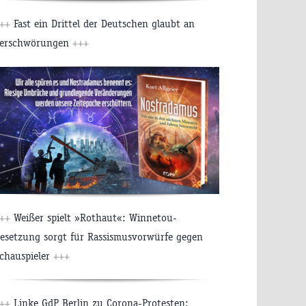
++
Fast ein Drittel der Deutschen glaubt an
erschwörungen
+++
++
Weißer spielt »Rothaut«: Winnetou-
esetzung sorgt für Rassismusvorwürfe gegen
chauspieler
+++
++
Linke GdP Berlin zu Corona-Protesten: