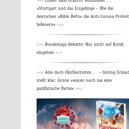
+++
Linker Hass braucht Feindbilder…:
»Stuttgart und das Erzgebirge – Wie die
deutschen »Bible Belts« die Anti-Corona-Protes
befeuern«
+++
+++
Bundestags-Debatte: Nur nicht auf Kritik
eingehen
+++
+++
Also doch Ökofaschisten … – Göring-Eckar
stellt klar: Grüne »waren noch nie eine
pazifistische Partei«
+++