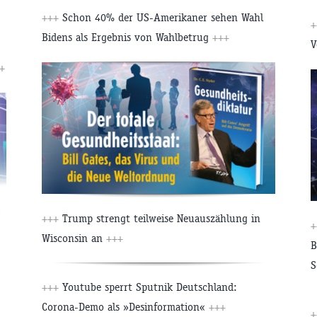
+++
Schon 40% der US-Amerikaner sehen Wahl
+
Bidens als Ergebnis von Wahlbetrug
+++
V
+
+++
Trump strengt teilweise Neuauszählung in
+
Wisconsin an
+++
B
S
+++
Youtube sperrt Sputnik Deutschland:
Corona-Demo als »Desinformation«
+++
+