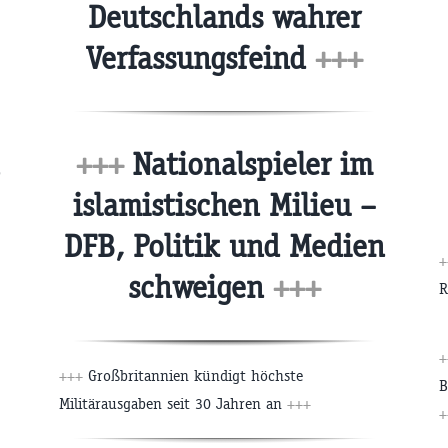
Deutschlands wahrer
Verfassungsfeind
+++
+++
Nationalspieler im
islamistischen Milieu –
DFB, Politik und Medien
+
schweigen
+++
R
+
+++
Großbritannien kündigt höchste
B
Militärausgaben seit 30 Jahren an
+++
+