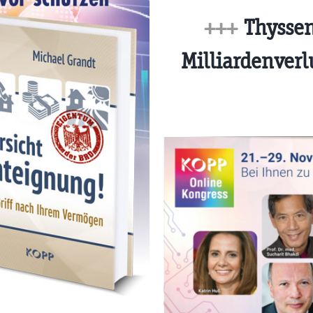
+++
Thyssen
Milliardenverl