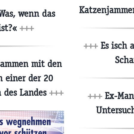
Katzenjammer
Was, wenn das
ist?«
+++
+++
Es isch 
Scha
sammen mit den
n einer der 20
n des Landes
+++
+++
Ex-Mana
Untersuc